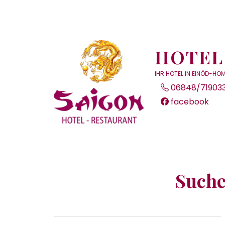
Skip
to
content
HOTEL
IHR HOTEL IN EINÖD-H
06848/71903
facebook
Suche