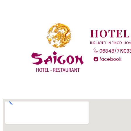
HOTEL
IHR HOTEL IN EINÖD-H
06848/71903
facebook