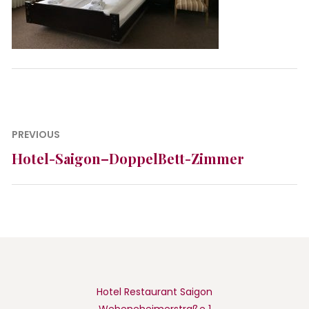
Beitragsnavigation
PREVIOUS
Hotel-Saigon–DoppelBett-Zimmer
Previous
post:
Hotel Restaurant Saigon