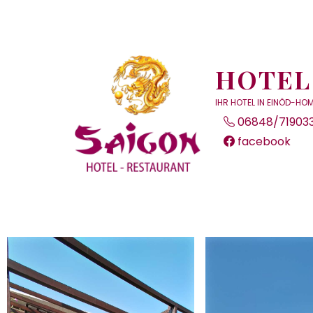
HOTEL
IHR HOTEL IN EINÖD-H
06848/71903
facebook